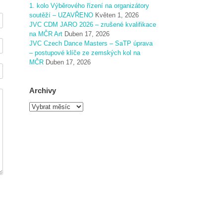
1. kolo Výběrového řízení na organizátory
soutěží – UZAVŘENO
Květen 1, 2026
JVC CDM JARO 2026 – zrušené kvalifikace
na MČR Art
Duben 17, 2026
JVC Czech Dance Masters – SaTP úprava
– postupové klíče ze zemských kol na
MČR
Duben 17, 2026
Archivy
A
r
c
h
i
v
y