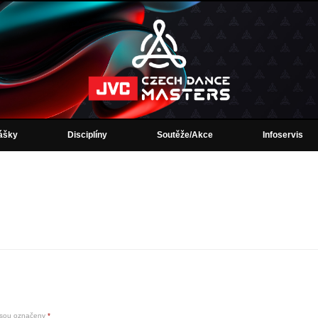
lášky
Disciplíny
Soutěže/Akce
Infoservis
jsou označeny
*