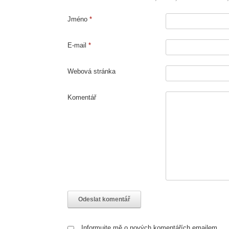
Jméno
*
E-mail
*
Webová stránka
Komentář
Informujte mě o nových komentářích emailem.