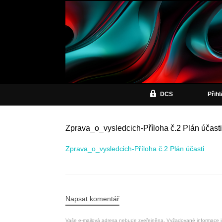
DCS
Přih
Zprava_o_vysledcich-Příloha č.2 Plán účasti
Zprava_o_vysledcich-Příloha č.2 Plán účasti
Napsat komentář
Vaše e-mailová adresa nebude zveřejněna.
Vyžadované informace 