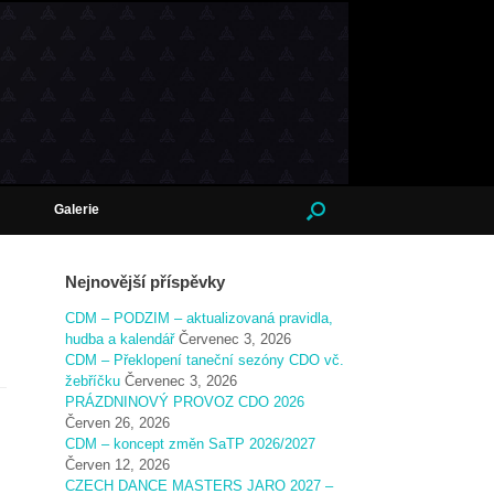
Galerie
Nejnovější příspěvky
CDM – PODZIM – aktualizovaná pravidla,
hudba a kalendář
Červenec 3, 2026
CDM – Překlopení taneční sezóny CDO vč.
žebříčku
Červenec 3, 2026
PRÁZDNINOVÝ PROVOZ CDO 2026
Červen 26, 2026
CDM – koncept změn SaTP 2026/2027
Červen 12, 2026
CZECH DANCE MASTERS JARO 2027 –