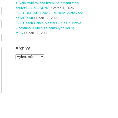
1. kolo Výběrového řízení na organizátory
soutěží – UZAVŘENO
Květen 1, 2026
JVC CDM JARO 2026 – zrušené kvalifikace
na MČR Art
Duben 17, 2026
JVC Czech Dance Masters – SaTP úprava
– postupové klíče ze zemských kol na
MČR
Duben 17, 2026
Archivy
A
r
c
h
i
v
y