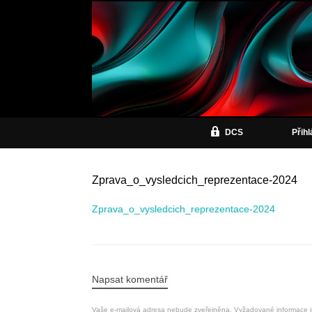
DCS
Přih
Zprava_o_vysledcich_reprezentace-2024
Zprava_o_vysledcich_reprezentace-2024
Napsat komentář
Vaše e-mailová adresa nebude zveřejněna.
Vyžadované informace 