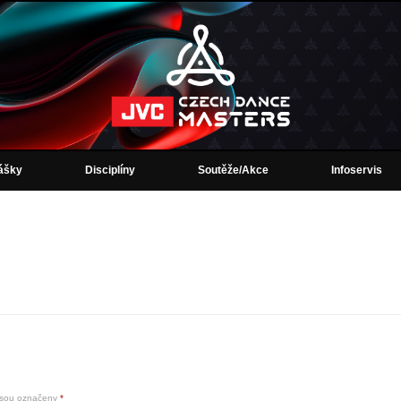
lášky
Disciplíny
Soutěže/Akce
Infoservis
jsou označeny
*