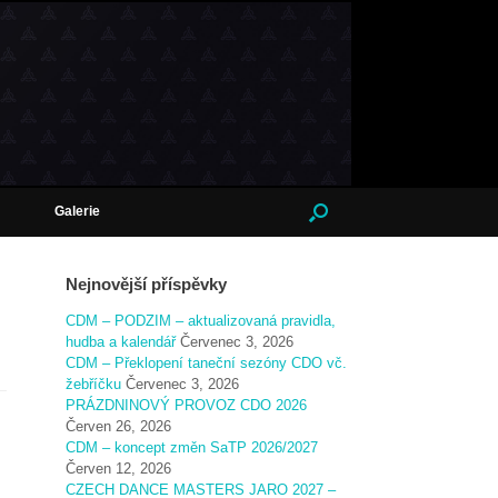
Galerie
Nejnovější příspěvky
CDM – PODZIM – aktualizovaná pravidla,
hudba a kalendář
Červenec 3, 2026
CDM – Překlopení taneční sezóny CDO vč.
žebříčku
Červenec 3, 2026
PRÁZDNINOVÝ PROVOZ CDO 2026
Červen 26, 2026
CDM – koncept změn SaTP 2026/2027
Červen 12, 2026
CZECH DANCE MASTERS JARO 2027 –