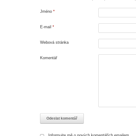
Jméno
*
E-mail
*
Webová stránka
Komentář
Informujte mě o nových komentářích emailem.