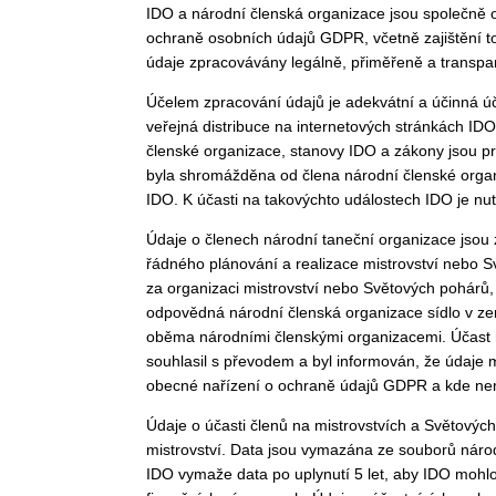
IDO a národní členská organizace jsou společně
ochraně osobních údajů GDPR, včetně zajištění to
údaje zpracovávány legálně, přiměřeně a transpa
Účelem zpracování údajů je adekvátní a účinná ú
veřejná distribuce na internetových stránkách ID
členské organizace, stanovy IDO a zákony jsou p
byla shromážděna od člena národní členské organi
IDO. K účasti na takovýchto událostech IDO je nu
Údaje o členech národní taneční organizace jsou 
řádného plánování a realizace mistrovství nebo 
za organizaci mistrovství nebo Světových pohárů
odpovědná národní členská organizace sídlo v z
oběma národními členskými organizacemi. Účast 
souhlasil s převodem a byl informován, že údaj
obecné nařízení o ochraně údajů GDPR a kde ne
Údaje o účasti členů na mistrovstvích a Světový
mistrovství. Data jsou vymazána ze souborů národ
IDO vymaže data po uplynutí 5 let, aby IDO mohlo 