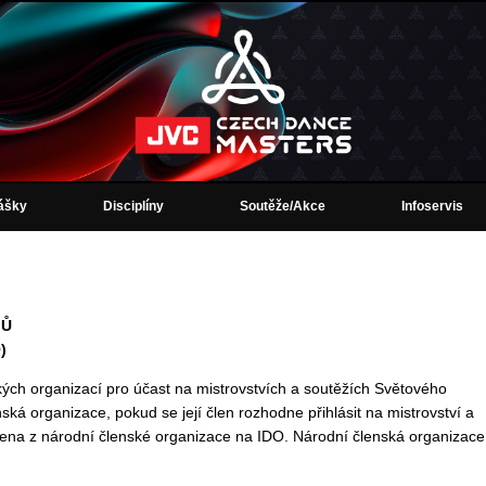
lášky
Disciplíny
Soutěže/Akce
Infoservis
JŮ
)
ých organizací pro účast na mistrovstvích a soutěžích Světového
á organizace, pokud se její člen rozhodne přihlásit na mistrovství a
ena z národní členské organizace na IDO. Národní členská organizace