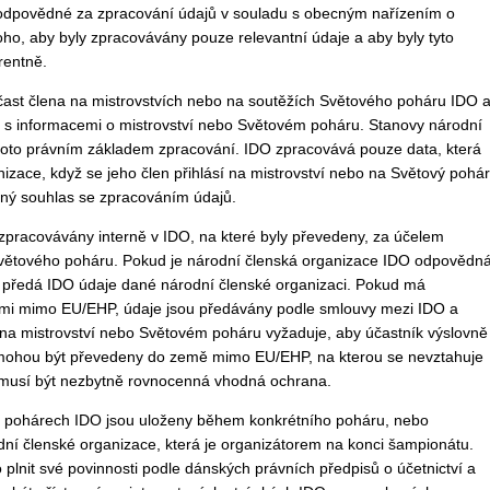
 odpovědné za zpracování údajů v souladu s obecným nařízením o
ho, aby byly zpracovávány pouze relevantní údaje a aby byly tyto
rentně.
čast člena na mistrovstvích nebo na soutěžích Světového poháru IDO 
O s informacemi o mistrovství nebo Světovém poháru. Stanovy národní
roto právním základem zpracování. IDO zpracovává pouze data, která
zace, když se jeho člen přihlásí na mistrovství nebo na Světový pohár
tný souhlas se zpracováním údajů.
zpracovávány interně v IDO, na které byly převedeny, za účelem
Světového poháru. Pokud je národní členská organizace IDO odpovědn
, předá IDO údaje dané národní členské organizaci. Pokud má
emi mimo EU/EHP, údaje jsou předávány podle smlouvy mezi IDO a
na mistrovství nebo Světovém poháru vyžaduje, aby účastník výslovně
e mohou být převedeny do země mimo EU/EHP, na kterou se nevztahuje
musí být nezbytně rovnocenná vhodná ochrana.
ch pohárech IDO jsou uloženy během konkrétního poháru, nebo
ní členské organizace, která je organizátorem na konci šampionátu.
plnit své povinnosti podle dánských právních předpisů o účetnictví a