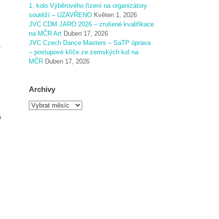
1. kolo Výběrového řízení na organizátory
soutěží – UZAVŘENO
Květen 1, 2026
JVC CDM JARO 2026 – zrušené kvalifikace
na MČR Art
Duben 17, 2026
JVC Czech Dance Masters – SaTP úprava
a
– postupové klíče ze zemských kol na
MČR
Duben 17, 2026
Archivy
A
r
á
c
h
i
v
y