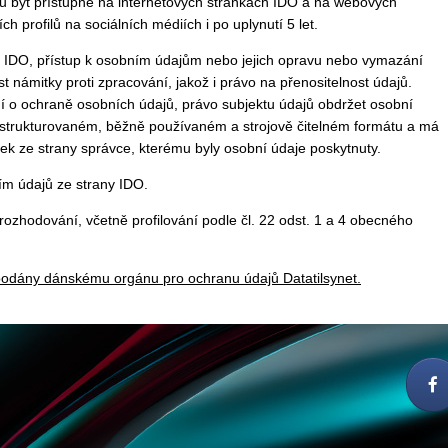
u být přístupné na internetových stránkách IDO a na webových
h profilů na sociálních médiích i po uplynutí 5 let.
 IDO, přístup k osobním údajům nebo jejich opravu nebo vymazání
námitky proti zpracování, jakož i právo na přenositelnost údajů.
ní o ochraně osobních údajů, právo subjektu údajů obdržet osobní
 ve strukturovaném, běžně používaném a strojově čitelném formátu a má
žek ze strany správce, kterému byly osobní údaje poskytnuty.
ím údajů ze strany IDO.
ozhodování, včetně profilování podle čl. 22 odst. 1 a 4 obecného
 podány dánskému orgánu pro ochranu údajů Datatilsynet.