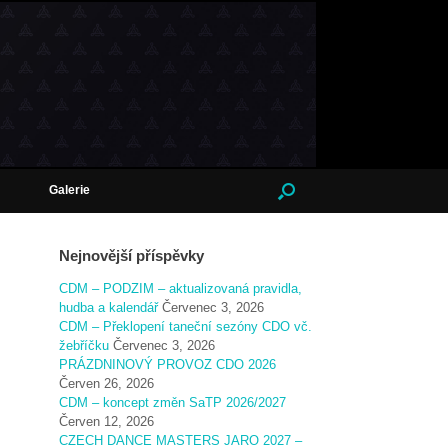
Galerie
Nejnovější příspěvky
CDM – PODZIM – aktualizovaná pravidla,
hudba a kalendář
Červenec 3, 2026
CDM – Překlopení taneční sezóny CDO vč.
žebříčku
Červenec 3, 2026
PRÁZDNINOVÝ PROVOZ CDO 2026
Červen 26, 2026
CDM – koncept změn SaTP 2026/2027
Červen 12, 2026
CZECH DANCE MASTERS JARO 2027 –