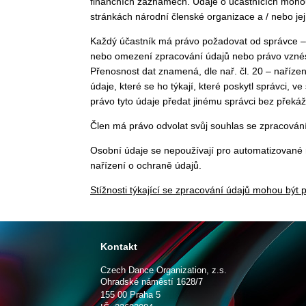
finančních záznamech. Údaje o účastnících moho
stránkách národní členské organizace a / nebo jejíc
Každý účastník má právo požadovat od správce –
nebo omezení zpracování údajů nebo právo vznést 
Přenosnost dat znamená, dle nař. čl. 20 – naříze
údaje, které se ho týkají, které poskytl správci,
právo tyto údaje předat jinému správci bez překá
Člen má právo odvolat svůj souhlas se zpracován
Osobní údaje se nepoužívají pro automatizované r
nařízení o ochraně údajů.
Stížnosti týkající se zpracování údajů mohou být
Kontakt
Czech Dance Organization, z.s.
Ohradské náměstí 1628/7
155 00 Praha 5