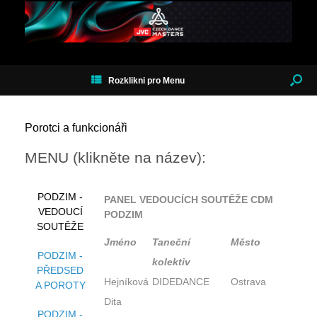
Rozklikni pro Menu
Porotci a funkcionáři
MENU (klikněte na název):
PODZIM -
PANEL VEDOUCÍCH SOUTĚŽE CDM
VEDOUCÍ
PODZIM
SOUTĚŽE
Jméno
Taneční
Město
PODZIM -
kolektiv
PŘEDSED
Hejníková
DIDEDANCE
Ostrava
A POROTY
Dita
PODZIM -