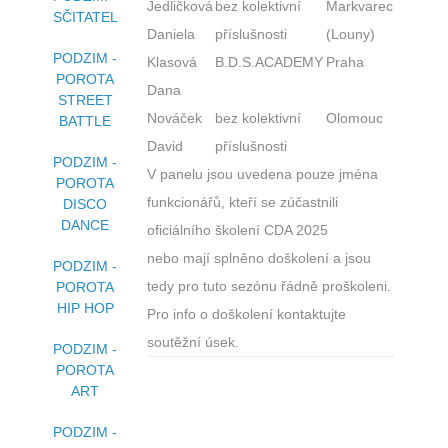
Jedličková
bez kolektivní
Markvarec
SČITATEL
Daniela
příslušnosti
(Louny)
PODZIM -
Klasová
B.D.S.ACADEMY
Praha
POROTA
Dana
STREET
Nováček
bez kolektivní
Olomouc
BATTLE
David
příslušnosti
PODZIM -
V panelu jsou uvedena pouze jména
POROTA
funkcionářů, kteří se zúčastnili
DISCO
DANCE
oficiálního školení CDA 2025
nebo mají splněno doškolení a jsou
PODZIM -
tedy pro tuto sezónu řádně proškoleni.
POROTA
HIP HOP
Pro info o doškolení kontaktujte
soutěžní úsek.
PODZIM -
POROTA
ART
PODZIM -