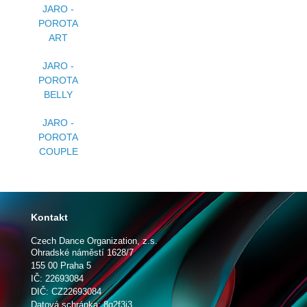
JARO -
POROTA
ART
JARO -
POROTA
BELLY
JARO -
POROTA
COUPLE
Kontakt
Czech Dance Organization, z.s.
Ohradské náměstí 1628/7
155 00 Praha 5
IČ: 22693084
DIČ: CZ22693084
Datová schránka: 8q2f3j3