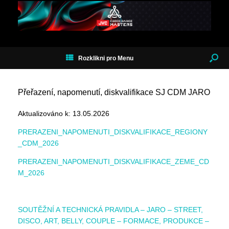
Rozklikni pro Menu
Přeřazení, napomenutí, diskvalifikace SJ CDM JARO
Aktualizováno k: 13.05.2026
PRERAZENI_NAPOMENUTI_DISKVALIFIKACE_REGIONY
_CDM_2026
PRERAZENI_NAPOMENUTI_DISKVALIFIKACE_ZEME_CD
M_2026
SOUTĚŽNÍ A TECHNICKÁ PRAVIDLA – JARO – STREET,
DISCO, ART, BELLY, COUPLE – FORMACE, PRODUKCE –