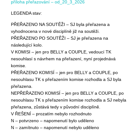
příloha přeřazování – od_20_3_2026
LEGENDA stav:
PŘEŘAZENO NA SOUTĚŽI – SJ byla přeřazena a
vyhodnocena v nové disciplíně již na soutěži.
PŘEŘAZENO PO SOUTĚŽI – SJ je přeřazena na
následující kolo.
V KOMISI – jen pro BELLY a COUPLE, vedoucí TK
nesouhlasí s návrhem na přeřazení, nyní projednává
komise.
PŘEŘAZENO KOMISÍ – jen pro BELLY a COUPLE, po
nesouhlasu TK s přeřazením komise rozhodla a SJ byla
přeřazena.
NEPŘEŘAZENO KOMISÍ – jen pro BELLY a COUPLE, po
nesouhlasu TK s přeřazením komise rozhodla a SJ nebyla
přeřazena, zůstává tedy v původní disciplíně.
V ŘEŠENÍ – prozatím nebylo rozhodnuto
N – potvrzeno – napomenutí bylo uděleno
N – zamítnuto – napomenutí nebylo uděleno