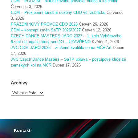
CDM – PODZIM – aktualizovaná pravidla, hudba a kalendář
Červenec 3, 2026
CDM – Překlopení taneční sezóny CDO vč. žebříčku
Červenec
3, 2026
PRÁZDNINOVÝ PROVOZ CDO 2026
Červen 26, 2026
CDM – koncept změn SaTP 2026/2027
Červen 12, 2026
CZECH DANCE MASTERS JARO 2027 – 1. kolo Výběrového
řízení na organizátory soutěží – UZAVŘENO
Květen 1, 2026
JVC CDM JARO 2026 – zrušené kvalifikace na MČR Art
Duben
17, 2026
JVC Czech Dance Masters – SaTP úprava – postupové klíče ze
zemských kol na MČR
Duben 17, 2026
Archivy
A
r
c
h
i
v
y
Kontakt