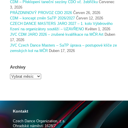
CDM – Překlopení taneční sezóny CDO vč. žebříčku
Červenec
3, 2026
PRÁZDNINOVÝ PROVOZ CDO 2026
Červen 26, 2026
CDM – koncept změn SaTP 2026/2027
Červen 12, 2026
CZECH DANCE MASTERS JARO 2027 – 1. kolo Výběrového
řízení na organizátory soutěží – UZAVŘENO
Květen 1, 2026
JVC CDM JARO 2026 – zrušené kvalifikace na MČR Art
Duben
17, 2026
JVC Czech Dance Masters – SaTP úprava – postupové klíče ze
zemských kol na MČR
Duben 17, 2026
Archivy
A
r
c
h
i
v
y
Kontakt
Czech Dance Organization, z.s.
Ohradské náměstí 1628/7