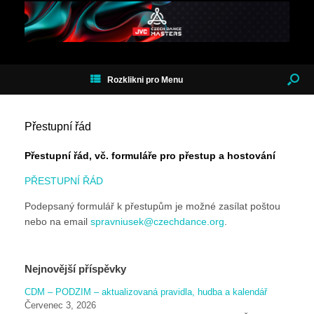
Rozklikni pro Menu
Přestupní řád
Přestupní řád, vč. formuláře pro přestup a hostování
PŘESTUPNÍ ŘÁD
Podepsaný formulář k přestupům je možné zasílat poštou
nebo na email
spravniusek@czechdance.org
.
Nejnovější příspěvky
CDM – PODZIM – aktualizovaná pravidla, hudba a kalendář
Červenec 3, 2026