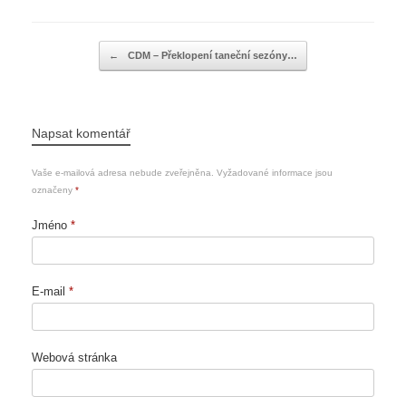
Navigace příspěvku
←
CDM – Překlopení taneční sezóny…
Napsat komentář
Vaše e-mailová adresa nebude zveřejněna.
Vyžadované informace jsou
označeny
*
Jméno
*
E-mail
*
Webová stránka