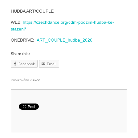
HUDBA ART/COUPLE
WEB:
https://czechdance.org/cdm-podzim-hudba-ke-
stazeni/
ONEDRIVE:
ART_COUPLE_hudba_2026
Share this:
Facebook
Email
Publikováno v
Akce
.