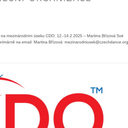
é na mezinárodním úseku CDO: 12.-14.2.2025 – Martina Břízová Své
 primárně na email: Martina Břízová: mezinarodniusek@czechdance.or