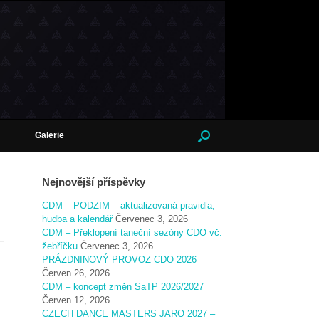
Galerie
Nejnovější příspěvky
CDM – PODZIM – aktualizovaná pravidla,
hudba a kalendář
Červenec 3, 2026
CDM – Překlopení taneční sezóny CDO vč.
žebříčku
Červenec 3, 2026
PRÁZDNINOVÝ PROVOZ CDO 2026
Červen 26, 2026
CDM – koncept změn SaTP 2026/2027
Červen 12, 2026
CZECH DANCE MASTERS JARO 2027 –