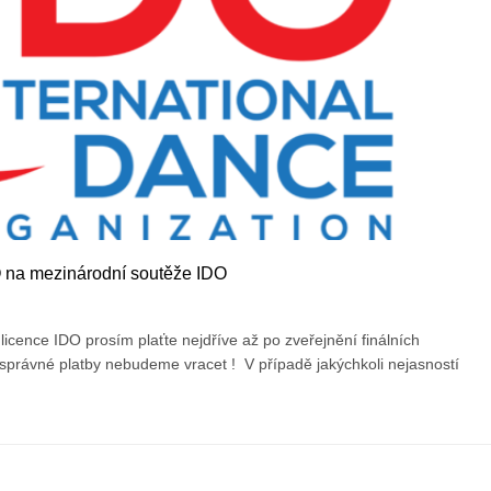
DO na mezinárodní soutěže IDO
icence IDO prosím plaťte nejdříve až po zveřejnění finálních
esprávné platby nebudeme vracet ! V případě jakýchkoli nejasností