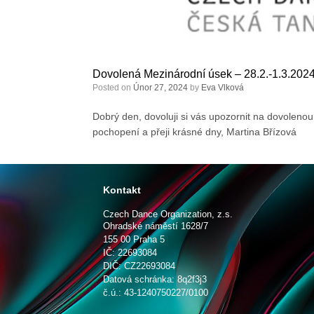
Dovolená Mezinárodní úsek – 28.2.-1.3.202
Posted on
Únor 27, 2024
by
Eva Vlková
Dobrý den, dovoluji si vás upozornit na dovoleno
pochopení a přeji krásné dny, Martina Břízová
Kontakt
Czech Dance Organization, z.s.
Ohradské náměstí 1628/7
155 00 Praha 5
IČ: 22693084
DIČ: CZ22693084
Datová schránka: 8q2f3j3
č.ú.: 43-1240750227/0100