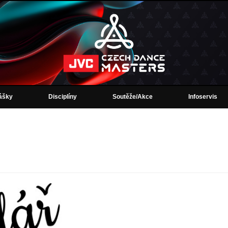
lášky
Disciplíny
Soutěže/Akce
Infoservis