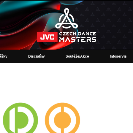
lášky
Disciplíny
Soutěže/Akce
Infoservis