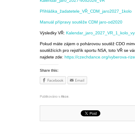
Kalendar_jaro_2027-v052026_VR
Přihláška_žadatetele_VŘ_CDM_jaro2027_1kolo
Manuál přípravy soutěže CDM jaro-od2020
Výsledky VŘ:
Kalendar_jaro_2027_VR_1_kolo_vy
Pokud máte zájem o pohárovou soutěž CDO mimo 
soutěžících pro rejstřík sportu NSA, toto VŘ se
najdete zde:
https://czechdance.org/vyberova-rize
Share this:
Facebook
Email
Publikováno v
Akce
.