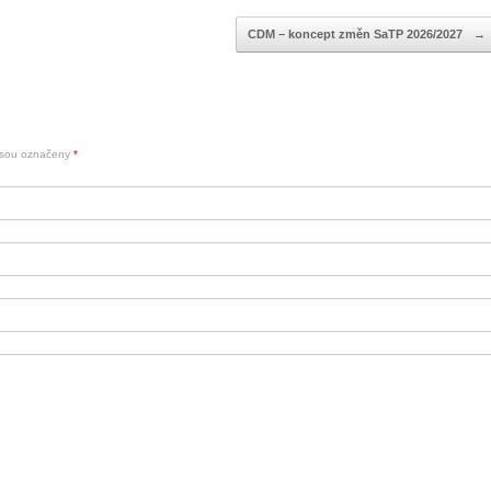
CDM – koncept změn SaTP 2026/2027
→
jsou označeny
*