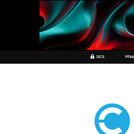
DCS
Přih