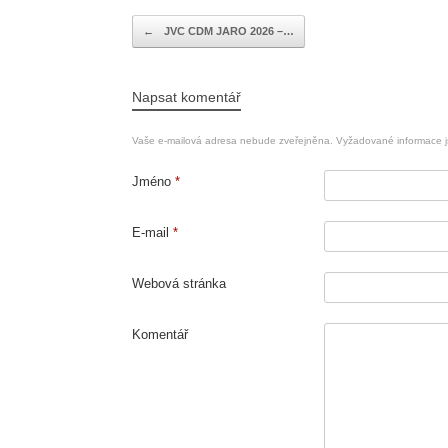
Navigace příspěvku
←
JVC CDM JARO 2026 –…
Napsat komentář
Vaše e-mailová adresa nebude zveřejněna.
Vyžadované informace 
Jméno
*
E-mail
*
Webová stránka
Komentář