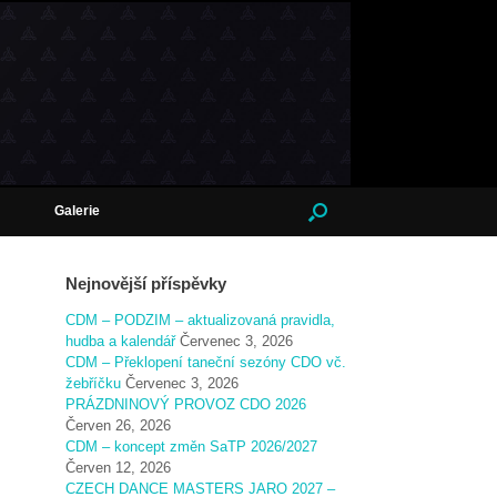
Galerie
Nejnovější příspěvky
CDM – PODZIM – aktualizovaná pravidla,
hudba a kalendář
Červenec 3, 2026
CDM – Překlopení taneční sezóny CDO vč.
žebříčku
Červenec 3, 2026
PRÁZDNINOVÝ PROVOZ CDO 2026
Červen 26, 2026
CDM – koncept změn SaTP 2026/2027
Červen 12, 2026
CZECH DANCE MASTERS JARO 2027 –