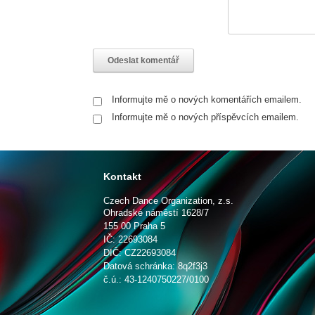
Informujte mě o nových komentářích emailem.
Informujte mě o nových příspěvcích emailem.
Kontakt
Czech Dance Organization, z.s.
Ohradské náměstí 1628/7
155 00 Praha 5
IČ: 22693084
DIČ: CZ22693084
Datová schránka: 8q2f3j3
č.ú.: 43-1240750227/0100